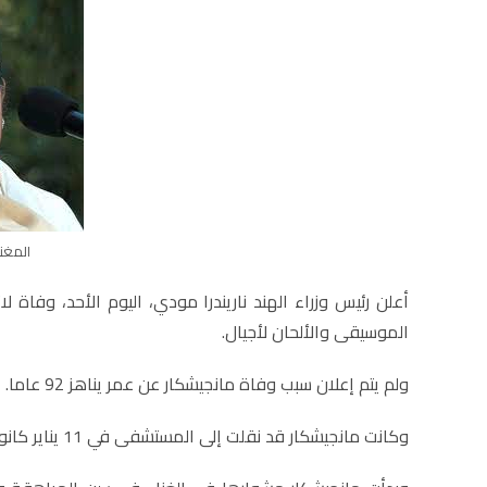
المغني
أعلن رئيس وزراء الهند ناريندرا مودي، اليوم الأحد، وفاة ل
الموسيقى والألحان لأجيال.
ولم يتم إعلان سبب وفاة مانجيشكار عن عمر يناهز 92 عاما.
وكانت مانجيشكار قد نقلت إلى المستشفى في 11 يناير كانون الثاني بعد اكتشاف إصابتها بوباء