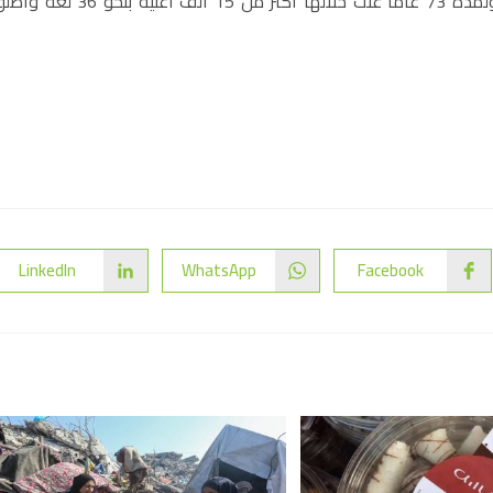
وبدأت مانجيشكار مشوارها في الغناء في سن المراهقة ولمدة 73 عاما غنت خلالها أكثر من 15 ألف أغنية بنحو 
LinkedIn
WhatsApp
Facebook