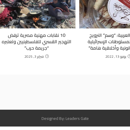
لعربية: “وسم” النرويج
10 نقابات مهنية مصرية ترفض
مستوطنات الإسرائيلية
التهجير القسري للفلسطينيين وتعتبره
ونية وأخلاقية هامة”
“جريمة حرب”
يونيو 13, 2022
فبراير 3, 2025
Designed By: Leaders Gate