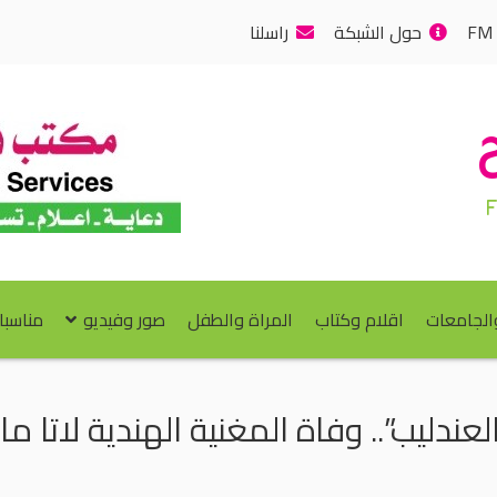
حول الشبكة
راسلنا
والجامعات
اقلام وكتاب
المراة والطفل
صور وفيديو
مناسبا
لعندليب”.. وفاة المغنية الهندية لاتا م