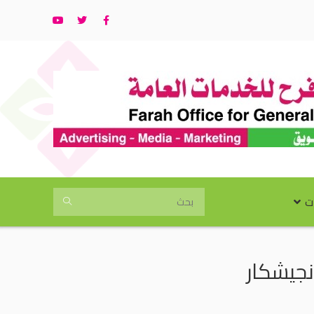
ت
انجيشكار