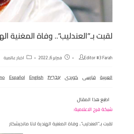
لقبت بـ”العندليب”.. وفاة المغنية اله
Editor #3 Farah
فبراير 6, 2022
اخبار عالمية
العربية
فارسی
كوردی‎
עִבְרִית
English
Español
ano
اطبع هذا المقال
شبكة فرح الاعلامية:
لقبت بـ”العندليب”.. وفاة المغنية الهندية لاتا مانجيشكار