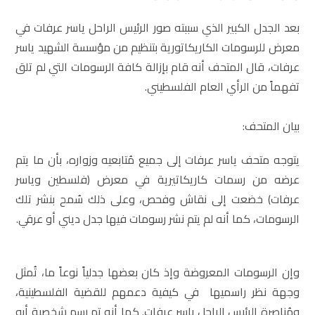
بعد الجدل الكبير الذي سببته صور الرئيس الراحل ياسر عرفات في
معرض للرسومات الكاريكاتورية بتنظيم من مؤسسة الشهيد ياسر
عرفات، قال المتحف أنه قام بإزالة كافة الرسومات التي لم تلق
تفهماً من الرأي العام الفلسطيني.
بيان المتحف:
يتوجه متحف ياسر عرفات إلى جميع مُتابعيه وزواره، بأن ما يتم
عرضه من رسمات كاريكاتيرية في معرض (فلسطين وياسر
عرفات) خضعت إلى نقاش وفحص، وعلى ذلك سُمح بنشر تلك
الرسومات، كما أنه لم يتم نشر رسومات فيها جدل ديني أو عرقي.
وإن الرسومات المعروضة وإذ كان بعضها جدلياً نوعاً ما، تُمثل
وجهة نظر راسميها في كيفية دعمهم للقضية الفلسطينية،
ومُناصرة الرئيس الراحل ياسر عرفات. كما أنه تم رسم شخصية أبو