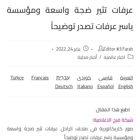
عرفات تثير ضجة واسعة ومؤسسة
ياسر عرفات تصدر توضيحاً
Editor #3 Farah
يناير 24, 2022
اخبار عالمية
/
أخبار محلية
العربية
فارسی
كوردی‎
עִבְרִית
Français
Türkçe
Deutsch
Italiano
Español
English
اطبع هذا المقال
شبكة فرح الاعلامية:
صور كاريكاتورية في متحف الراحل عرفات تثير ضجة واسعة
ومؤسسة ياسر عرفات تصدر توضيحاً