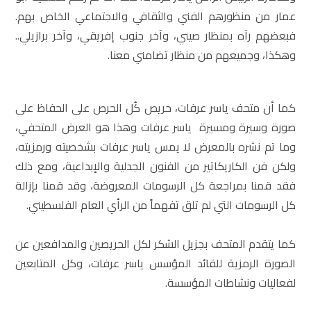
عمار من منظورهم الفني والثقافي والاجتماعي الخاص بهم.
فبعضهم رآه بمنظار صيني، وآخر جنوب إفريقي، وآخر برازيلي..
وهكذا، وجميعهم من منظار تضامني معنا.
كما أن متحف ياسر عرفات، حريص كُل الحرص على الحفاظ على
صورة وسيرة ومسيرة ياسر عرفات وهذا هو العرض المتحفي،
وما تم نشره بالمعرض لا يمس ياسر عرفات بشخصيته ورمزيته،
ولكن فن الكاريكاتير من الفنون الجدلية والإبداعية، ومع ذلك
فقد قمنا بمراجعة كل الرسومات المعروضة، وقد قمنا بإزالة
كل الرسومات التي لم تلق تفهماً من الرأي العام الفلسطيني.
كما يتقدم المتحف بجزيل الشكر لكل الحريصين والمدافعين عن
الصورة الرمزية للقائد المؤسس ياسر عرفات، وكل المتابعين
لفعاليات ونشاطات المؤسسة.