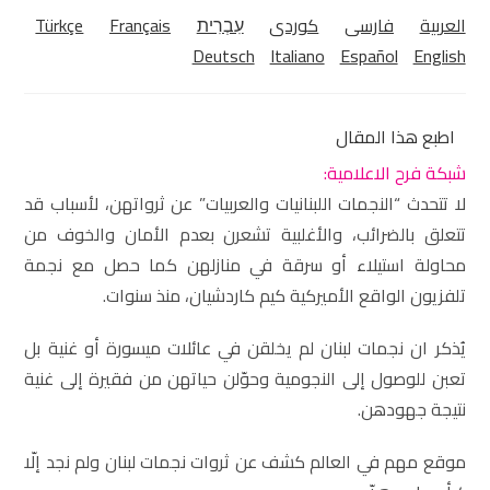
العربية
فارسی
كوردی‎
עִבְרִית
Français
Türkçe
Deutsch
Italiano
Español
English
اطبع هذا المقال
شبكة فرح الاعلامية:
لا تتحدث “النجمات اللبنانيات والعربيات” عن ثرواتهن، لأسباب قد
تتعلق بالضرائب، والأغلبية تشعرن بعدم الأمان والخوف من
محاولة استيلاء أو سرقة في منازلهن كما حصل مع نجمة
تلفزيون الواقع الأميركية كيم كاردشيان، منذ سنوات.
يُذكر ان نجمات لبنان لم يخلقن في عائلات ميسورة أو غنية بل
تعبن للوصول إلى النجومية وحوّلن حياتهن من فقيرة إلى غنية
نتيجة جهودهن.
موقع مهم في العالم كشف عن ثروات نجمات لبنان ولم نجد إلّا