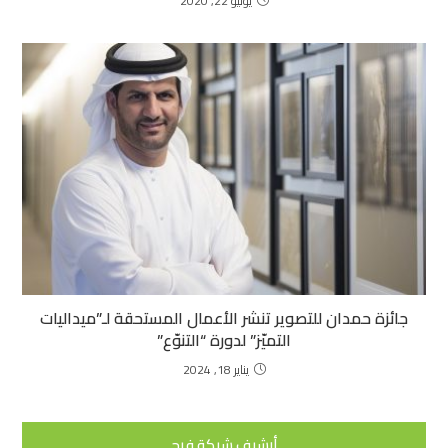
يونيو 22, 2020
جائزة حمدان للتصوير تنشر الأعمال المستحقة لـ”ميداليات
التميّز” لدورة “التنوّع”
يناير 18, 2024
أرشيف شبكة فرح