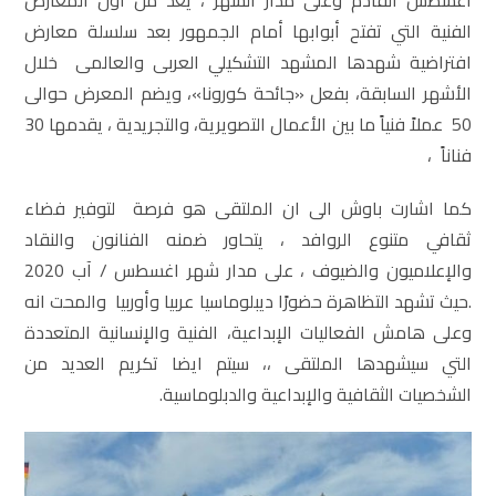
الفنية التي تفتح أبوابها أمام الجمهور بعد سلسلة معارض
افتراضية شهدها المشهد التشكيلي العربى والعالمى خلال
الأشهر السابقة، بفعل «جائحة كورونا»، ويضم المعرض حوالى
50 عملاً فنياً ما بين الأعمال التصويرية، والتجريدية ، يقدمها 30
فناناً ،
كما اشارت باوش الى ان الملتقى هو فرصة لتوفير فضاء
ثقافي متنوع الروافد ، يتحاور ضمنه الفنانون والنقاد
والإعلاميون والضيوف ، على مدار شهر اغسطس / آب 2020
.حيث تشهد التظاهرة حضورًا ديبلوماسيا عربيا وأوربيا والمحت انه
وعلى هامش الفعاليات الإبداعية، الفنية والإنسانية المتعددة
التي سيشهدها الملتقى ،، سيتم ايضا تكريم العديد من
الشخصيات الثقافية والإبداعية والدبلوماسية.