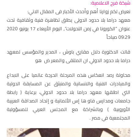
شبكة فرح الاعلامية:
نعرض لكم زوارنا أهم وأحدث الأخبار فى المقال الاتي:
معهد دراما بلا حدود الدولى يطلق تظاهرة فنية وثقافية تحت
عنوان “الكورونا في زمن التحولات”, اليوم الأربعاء 17 يونيو 2020
09:29 صباحاً
قالت الدكتورة دلال مقاري باوش ، المدير والمؤسس لمعهد
دراما بلا حدود الدولي ان الملتقى والمعر ض هو
محاولة رصد انعكاس هذه المرحلة الحرجة عالميا على الابداع
والمبادرات الفنية والانسانية والمنبثق عن المسابقة الدولية
التي اطلقها معهد دراما بلا حدود الدولي، برعاية ( رابطة
جامعات ومدارس فاو ها إس الألمانية و إتحاد الصداقة العربية
الأوروبية ) وبالشراكة مع المجلس العربي للمسؤولية
المجتمعية في مصر .