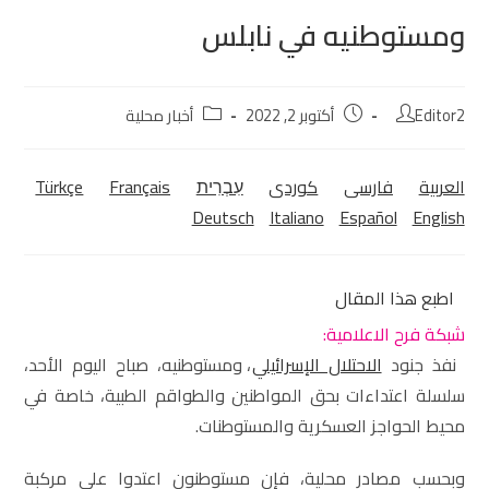
ومستوطنيه في نابلس
Editor2
أكتوبر 2, 2022
أخبار محلية
العربية
فارسی
كوردی‎
עִבְרִית
Français
Türkçe
Deutsch
Italiano
Español
English
اطبع هذا المقال
شبكة فرح الاعلامية:
نفذ جنود
الاحتلال الإسرائيلي
، ومستوطنيه، صباح اليوم الأحد،
سلسلة اعتداءات بحق المواطنين والطواقم الطبية، خاصة في
محيط الحواجز العسكرية والمستوطنات.
وبحسب مصادر محلية، فإن مستوطنون اعتدوا على مركبة