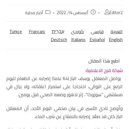
Editor2
أغسطس 14, 2022
أخبار محلية
العربية
فارسی
كوردی‎
עִבְרִית
Français
Türkçe
Deutsch
Italiano
Español
English
اطبع هذا المقال
شبكة فرح الاعلامية:
يواصل المعتقل يوسف الباز (64 عاما) إضرابه عن الطعام لليوم
الرابع على التوالي، احتجاجا على استمرار اعتقاله، ولا يزال في
مستشفى “سوروكا”، إثر تدهور وضعه الصحي قبل يومين.
وأوضح نادي الأسير، في بيان صحفي اليوم الأحد، أن المعتقل
الباز كان قد صعّد إضرابه بالامتناع عن شرب الماء.