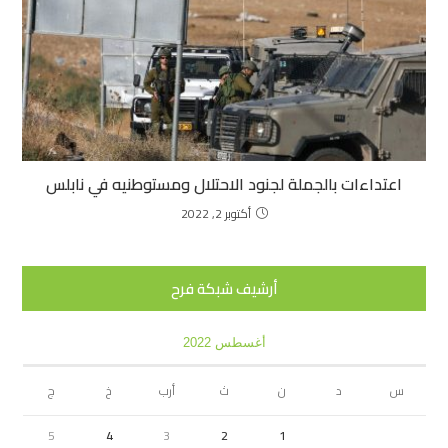
اعتداءات بالجملة لجنود الاحتلال ومستوطنيه في نابلس
أكتوبر 2, 2022
أرشيف شبكة فرح
أغسطس 2022
س
د
ن
ث
أرب
خ
ج
5
4
3
2
1