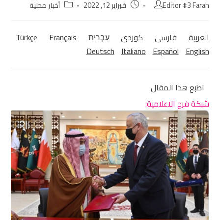
Editor #3 Farah
فبراير 12, 2022
أخبار محلية
العربية
فارسی
كوردی‎
עִבְרִית
Français
Türkçe
Deutsch
Italiano
Español
English
اطبع هذا المقال
شبكة فرح الاعلامية: