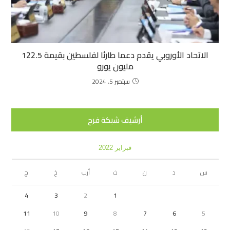
الاتحاد الأوروبي يقدم دعما طارئا لفلسطين بقيمة 122.5
مليون يورو
سبتمبر 5, 2024
أرشيف شبكة فرح
فبراير 2022
س
د
ن
ث
أرب
خ
ج
4
3
2
1
11
10
9
8
7
6
5