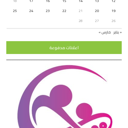
18
17
16
15
14
13
12
25
24
23
22
21
20
19
28
27
26
« يناير
مارس »
اعلانات مدفوعة